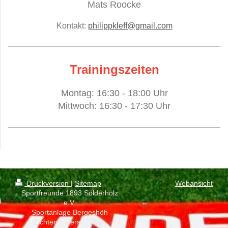
Mats Roocke
Kontakt:
philippkleff@gmail.com
Trainingszeiten
Montag: 16:30 - 18:00 Uhr
Mittwoch: 16:30 - 17:30 Uhr
Druckversion
|
Sitemap
Webansicht
Sportfreunde 1893 Sölderholz
e.V.
Sportanlage Bergeshöh
Lichtendorferstr. 143a