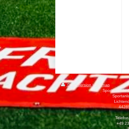
Druckversion
|
Sitemap
Sportfreunde 
Sportanl
Lichtend
4428
Telefon
+49 2