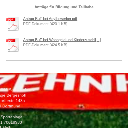
Anträge für Bildung und Teilhabe
Antrag BuT bei Asylbewerber.pdf
PDF-Dokument [420.1 KB]
Antrag BuT bei Wohngeld und Kinderzuschl[...]
PDF-Dokument [424.5 KB]
1893 Sölderholz e.V.
age Bergeshöh
orferstr. 143a
9 Dortmund
 Sportanlage:
31 70018930
E-Mail: