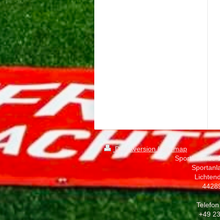
Druckversion
|
Sitemap
Sportfreunde 
Sportanl
Lichtend
4428
Telefon
+49 2