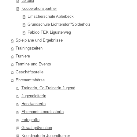
Leitbild
Kooperationspartner
Emscherschule Aplerbeck
Grundschule Lichtendorf/Sölderholz
Fabido TEK Ligusterweg
Spielpläne und Ergebnisse
Trainingszeiten
Turniere
Termine und Events
Geschäftsstelle
Ehrenamtsbörse
TrainerIn, Co-TrainerIn Jugend
JugendleiterIn
HandwerkerIn
EhrenamtskoordinatorIn
FotografIn
Gewaltprävention
KoordinatorIn Jugendturnier