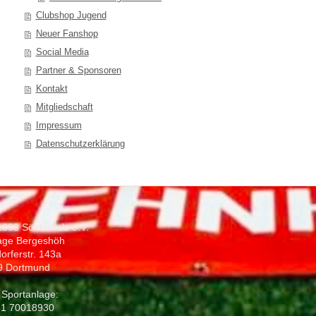
Clubshop Jugend
Neuer Fanshop
Social Media
Partner & Sponsoren
Kontakt
Mitgliedschaft
Impressum
Datenschutzerklärung
1893 Sölderholz e.V.
age Bergeshöh
orferstr. 143a
9 Dortmund
 Sportanlage:
31 70018930