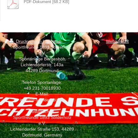
PDF-Dokument [68.2 KB]
Druckversion
|
Sitemap
Webansicht
Sportfreunde 1893 Sölderholz
e.V.
Sportanlage Bergeshöh
Lichtendorferstr. 143a
44289 Dortmund
Telefon Sportanlage:
+49 231 70018930
E-Mail:
info@sf-soelderholz.de
Postanschrift:
Sportfreunde 1893 Sölderholz
e.V.
Lichtendorfer Straße 153, 44289
Dortmund, Germany