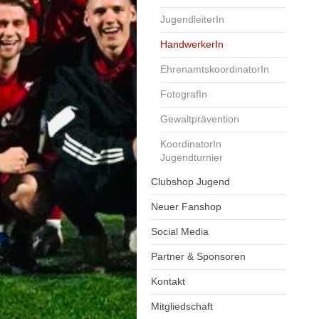
JugendleiterIn
HandwerkerIn
EhrenamtskoordinatorIn
FotografIn
Gewaltprävention
KoordinatorIn
Jugendturnier
Clubshop Jugend
Neuer Fanshop
Social Media
Partner & Sponsoren
Kontakt
Mitgliedschaft